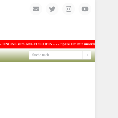
NLINE zum ANGELSCHEIN - - - Spare 10€ mit unserem exklusiven Gutsche