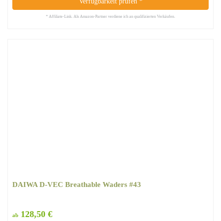
Verfügbarkeit prüfen *
* Affiliate-Link. Als Amazon-Partner verdiene ich an qualifizierten Verkäufen.
DAIWA D-VEC Breathable Waders #43
128,50 €
ab