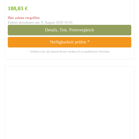
188,03 €
Hier zuletzt vergriffen
Zuletzt aktualisiert am: 6. August 2026 10:45
Details, Test, Preisvergleich
Verfügbarkeit prüfen *
* Affiliate-Link. Als Amazon-Partner verdiene ich an qualifizierten Verkäufen.