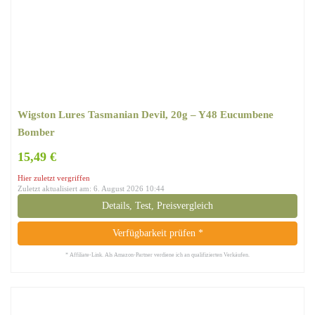
Wigston Lures Tasmanian Devil, 20g – Y48 Eucumbene
Bomber
15,49 €
Hier zuletzt vergriffen
Zuletzt aktualisiert am: 6. August 2026 10:44
Details, Test, Preisvergleich
Verfügbarkeit prüfen *
* Affiliate-Link. Als Amazon-Partner verdiene ich an qualifizierten Verkäufen.