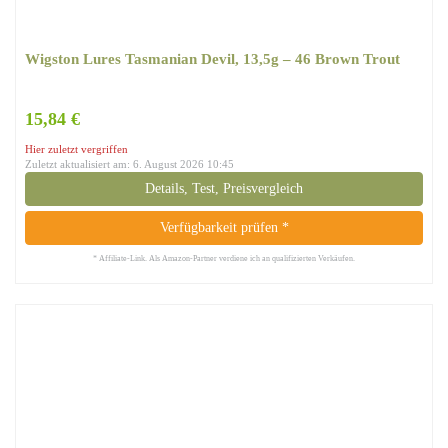
Wigston Lures ‎Tasmanian Devil, 13,5g – 46 Brown Trout
15,84 €
Hier zuletzt vergriffen
Zuletzt aktualisiert am: 6. August 2026 10:45
Details, Test, Preisvergleich
Verfügbarkeit prüfen *
* Affiliate-Link. Als Amazon-Partner verdiene ich an qualifizierten Verkäufen.