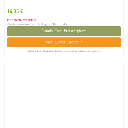
16,35 €
Hier zuletzt vergriffen
Zuletzt aktualisiert am: 6. August 2026 10:45
Details, Test, Preisvergleich
Verfügbarkeit prüfen *
* Affiliate-Link. Als Amazon-Partner verdiene ich an qualifizierten Verkäufen.