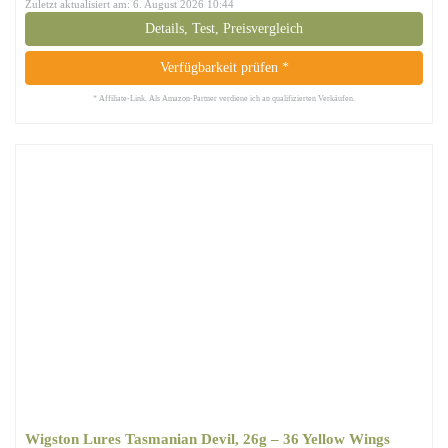
Zuletzt aktualisiert am: 6. August 2026 10:44
Details, Test, Preisvergleich
Verfügbarkeit prüfen *
* Affiliate-Link. Als Amazon-Partner verdiene ich an qualifizierten Verkäufen.
Wigston Lures Tasmanian Devil, 26g – 36 Yellow Wings