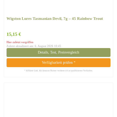
Wigston Lures ‎Tasmanian Devil, 7g – 45 Rainbow Trout
15,15 €
Hier zuletzt vergriffen
Zuletzt aktualisiert am: 6. August 2026 10:45
Details, Test, Preisvergleich
Verfügbarkeit prüfen *
* Affiliate-Link. Als Amazon-Partner verdiene ich an qualifizierten Verkäufen.