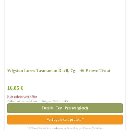
Wigston Lures ‎Tasmanian Devil, 7g – 46 Brown Trout
16,85 €
Hier zuletzt vergriffen
Zuletzt aktualisiert am: 6. August 2026 10:45
Details, Test, Preisvergleich
Verfügbarkeit prüfen *
* Affiliate-Link. Als Amazon-Partner verdiene ich an qualifizierten Verkäufen.