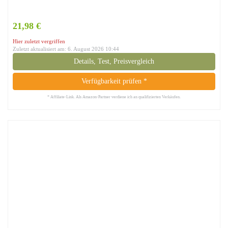
21,98 €
Hier zuletzt vergriffen
Zuletzt aktualisiert am: 6. August 2026 10:44
Details, Test, Preisvergleich
Verfügbarkeit prüfen *
* Affiliate-Link. Als Amazon-Partner verdiene ich an qualifizierten Verkäufen.