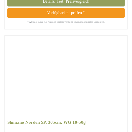
Details, Test, Preisvergleich
Verfügbarkeit prüfen *
* Affiliate-Link. Als Amazon-Partner verdiene ich an qualifizierten Verkäufen.
Shimano Norden SP, 305cm, WG 10-50g