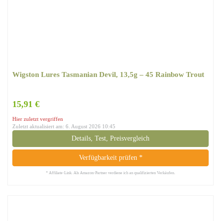
Wigston Lures ‎Tasmanian Devil, 13,5g – 45 Rainbow Trout
15,91 €
Hier zuletzt vergriffen
Zuletzt aktualisiert am: 6. August 2026 10:45
Details, Test, Preisvergleich
Verfügbarkeit prüfen *
* Affiliate-Link. Als Amazon-Partner verdiene ich an qualifizierten Verkäufen.