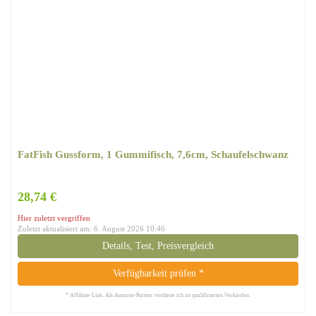
FatFish Gussform, 1 Gummifisch, 7,6cm, Schaufelschwanz
28,74 €
Hier zuletzt vergriffen
Zuletzt aktualisiert am: 6. August 2026 10:46
Details, Test, Preisvergleich
Verfügbarkeit prüfen *
* Affiliate-Link. Als Amazon-Partner verdiene ich an qualifizierten Verkäufen.