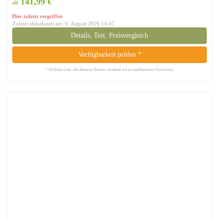
141,99 €
ab
Hier zuletzt vergriffen
Zuletzt aktualisiert am: 6. August 2026 10:47
Details, Test, Preisvergleich
Verfügbarkeit prüfen *
* Affiliate-Link. Als Amazon-Partner verdiene ich an qualifizierten Verkäufen.