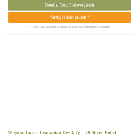
Details, Test, Preisvergleich
Verfügbarkeit prüfen *
* Affiliate-Link. Als Amazon-Partner verdiene ich an qualifizierten Verkäufen.
Wigston Lures ‎Tasmanian Devil, 7g – 29 Silver Bullet