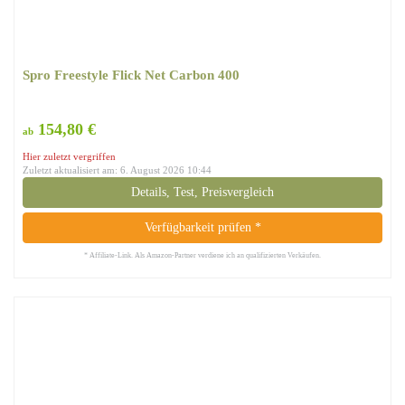
Spro Freestyle Flick Net Carbon 400
154,80 €
ab
Hier zuletzt vergriffen
Zuletzt aktualisiert am: 6. August 2026 10:44
Details, Test, Preisvergleich
Verfügbarkeit prüfen *
* Affiliate-Link. Als Amazon-Partner verdiene ich an qualifizierten Verkäufen.