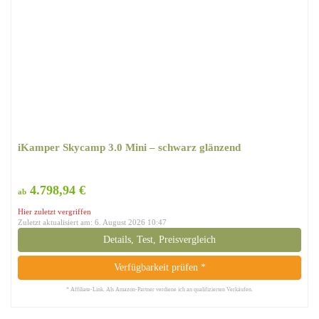
iKamper Skycamp 3.0 Mini – schwarz glänzend
4.798,94 €
ab
Hier zuletzt vergriffen
Zuletzt aktualisiert am: 6. August 2026 10:47
Details, Test, Preisvergleich
Verfügbarkeit prüfen *
* Affiliate-Link. Als Amazon-Partner verdiene ich an qualifizierten Verkäufen.