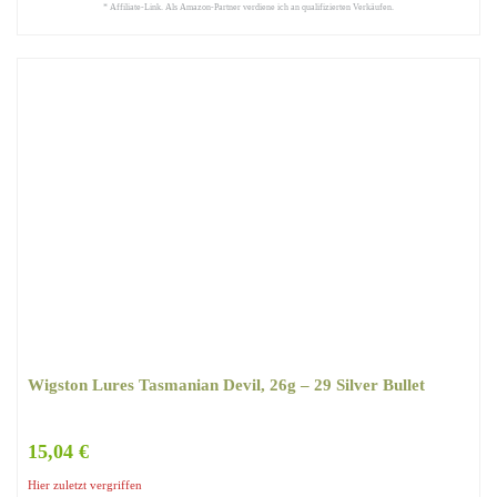
* Affiliate-Link. Als Amazon-Partner verdiene ich an qualifizierten Verkäufen.
Wigston Lures Tasmanian Devil, 26g – 29 Silver Bullet
15,04 €
Hier zuletzt vergriffen