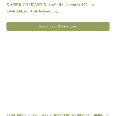
KAISER COMPANY Kaiser’s Räucherofen 100, aus
Edelstahl, mit Holzbefeuerung
Details, Test, Preisvergleich
Tefal Jamie Oliver Cook´s Direct On Bratpfanne E30406, 28