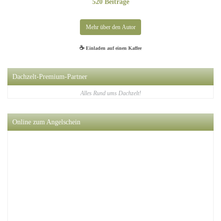
520 Beiträge
Mehr über den Autor
Henning ist schon seit seiner Kindheit ein leidenschaftlicher Angler und verfasst
☕
Einladen auf einen Kaffee
regelmäßig authentische Berichte über erkundete Angelreviere, praxiserprobte
Techniken, kreative DIY-Projekte, gut recherchierte Produkttests. leckere Fischrezepte
und persönliche Geschichten von Angelreisen mit Dachzelt.
Dachzelt-Premium-Partner
Alles Rund ums Dachzelt!
Online zum Angelschein