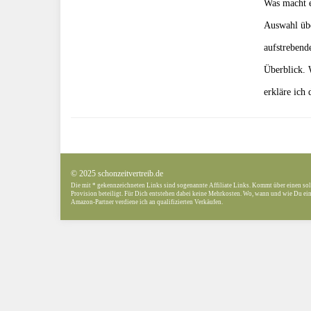
Was macht e
Auswahl übe
aufstrebend
Überblick. 
erkläre ich
© 2025 schonzeitvertreib.de
Die mit * gekennzeichneten Links sind sogenannte Affiliate Links. Kommt über einen sol
Provision beteiligt. Für Dich entstehen dabei keine Mehrkosten. Wo, wann und wie Du ein 
Amazon-Partner verdiene ich an qualifizierten Verkäufen.