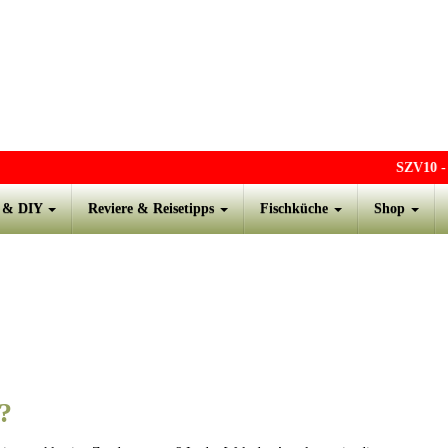
SZV10
- -
s & DIY
Reviere & Reisetipps
Fischküche
Shop
?