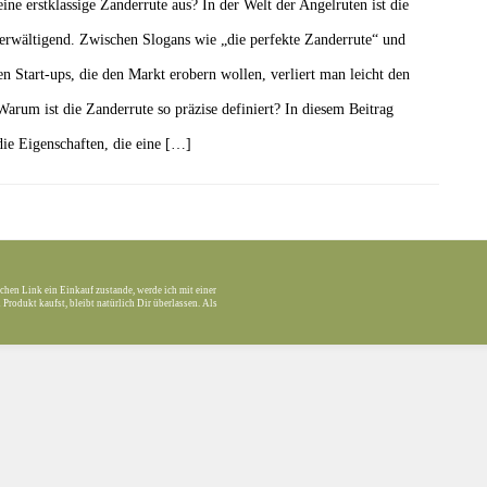
ine erstklassige Zanderrute aus? In der Welt der Angelruten ist die
rwältigend. Zwischen Slogans wie „die perfekte Zanderrute“ und
en Start-ups, die den Markt erobern wollen, verliert man leicht den
Warum ist die Zanderrute so präzise definiert? In diesem Beitrag
 die Eigenschaften, die eine […]
chen Link ein Einkauf zustande, werde ich mit einer
Produkt kaufst, bleibt natürlich Dir überlassen. Als