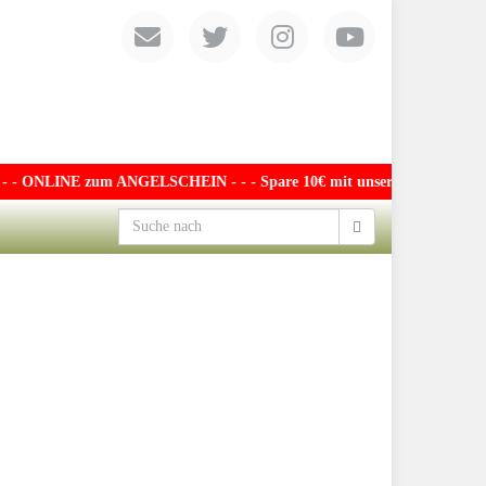
 - ONLINE zum ANGELSCHEIN - - - Spare 10€ mit unserem exklusiven Gut