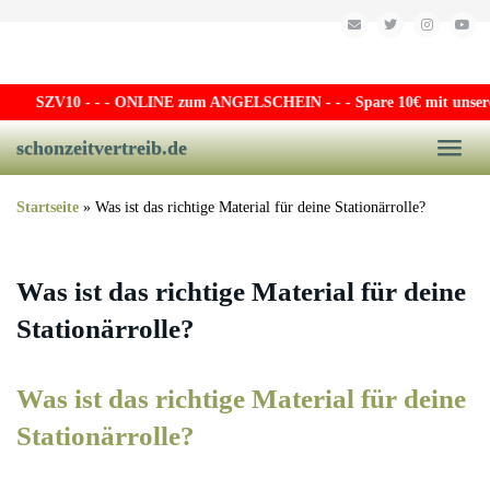
Skip to main content
SZV10
- - - ONLINE zum ANGELSCHEIN - - - Spare 10€ mit unserem 
schonzeitvertreib.de
Toggle
Startseite
»
Was ist das richtige Material für deine Stationärrolle?
Was ist das richtige Material für deine
Stationärrolle?
Was ist das richtige Material für deine
Stationärrolle?