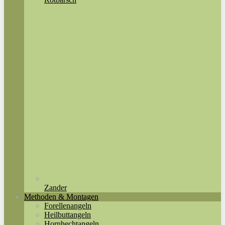
Zander
Methoden & Montagen
Forellenangeln
Heilbuttangeln
Hornhechtangeln