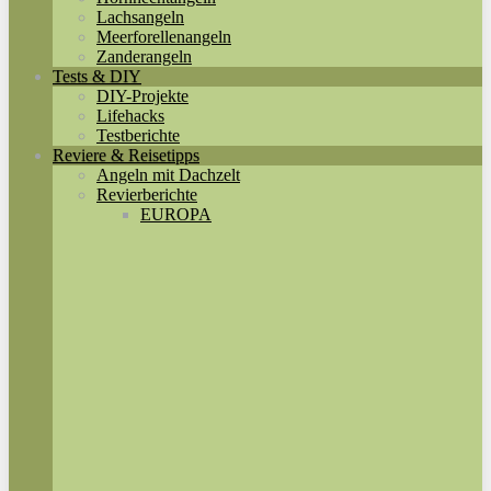
Lachsangeln
Meerforellenangeln
Zanderangeln
Tests & DIY
DIY-Projekte
Lifehacks
Testberichte
Reviere & Reisetipps
Angeln mit Dachzelt
Revierberichte
EUROPA