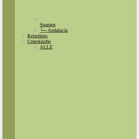
Spanien
└─ Andalucía
Reisetipps
Unterkünfte
ALLE