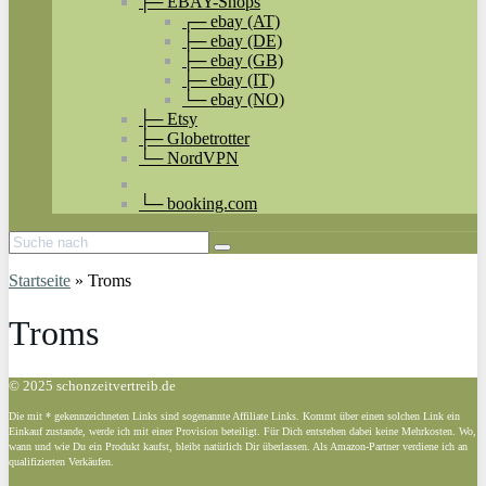
├─ EBAY-Shops
┌─ ebay (AT)
├─ ebay (DE)
├─ ebay (GB)
├─ ebay (IT)
└─ ebay (NO)
├─ Etsy
├─ Globetrotter
└─ NordVPN
└─ booking.com
Startseite
»
Troms
Troms
© 2025 schonzeitvertreib.de
Die mit * gekennzeichneten Links sind sogenannte Affiliate Links. Kommt über einen solchen Link ein
Einkauf zustande, werde ich mit einer Provision beteiligt. Für Dich entstehen dabei keine Mehrkosten. Wo,
wann und wie Du ein Produkt kaufst, bleibt natürlich Dir überlassen. Als Amazon-Partner verdiene ich an
qualifizierten Verkäufen.