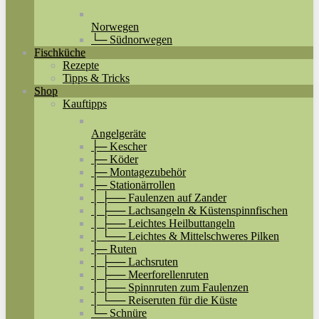
Norwegen
└─ Südnorwegen
Fischküche
Rezepte
Tipps & Tricks
Shop
Kauftipps
Angelgeräte
├─ Kescher
├─ Köder
├─ Montagezubehör
├─ Stationärrollen
│ ├── Faulenzen auf Zander
│ ├── Lachsangeln & Küstenspinnfischen
│ ├── Leichtes Heilbuttangeln
│ └── Leichtes & Mittelschweres Pilken
├─ Ruten
│ ├── Lachsruten
│ ├── Meerforellenruten
│ ├── Spinnruten zum Faulenzen
│ └── Reiseruten für die Küste
└─ Schnüre