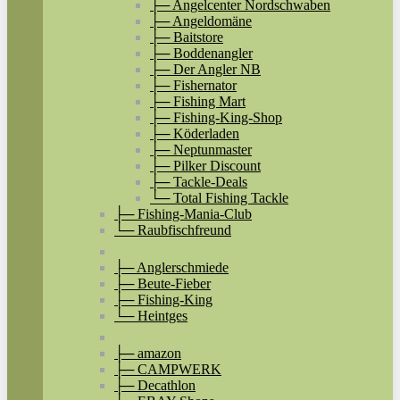
├─ Angelcenter Nordschwaben
├─ Angeldomäne
├─ Baitstore
├─ Boddenangler
├─ Der Angler NB
├─ Fishernator
├─ Fishing Mart
├─ Fishing-King-Shop
├─ Köderladen
├─ Neptunmaster
├─ Pilker Discount
├─ Tackle-Deals
└─ Total Fishing Tackle
├─ Fishing-Mania-Club
└─ Raubfischfreund
├─ Anglerschmiede
├─ Beute-Fieber
├─ Fishing-King
└─ Heintges
├─ amazon
├─ CAMPWERK
├─ Decathlon