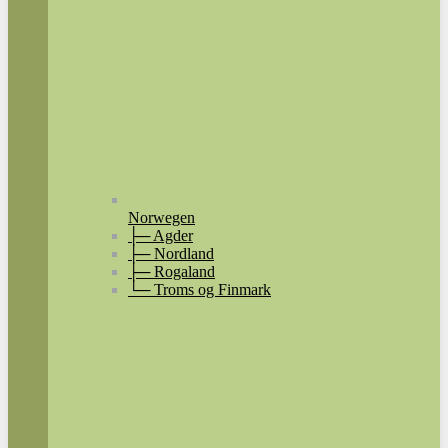
Norwegen
├─ Agder
├─ Nordland
├─ Rogaland
└─ Troms og Finmark