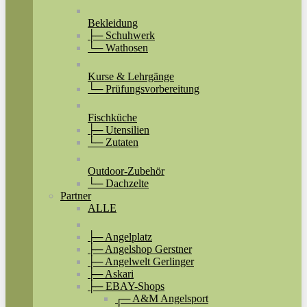
Bekleidung
├─ Schuhwerk
└─ Wathosen
Kurse & Lehrgänge
└─ Prüfungsvorbereitung
Fischküche
├─ Utensilien
└─ Zutaten
Outdoor-Zubehör
└─ Dachzelte
Partner
ALLE
├─ Angelplatz
├─ Angelshop Gerstner
├─ Angelwelt Gerlinger
├─ Askari
├─ EBAY-Shops
┌─ A&M Angelsport