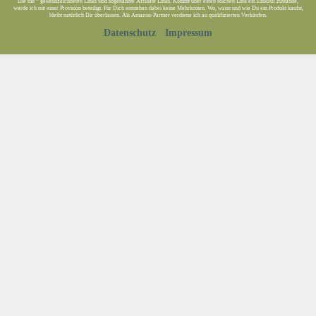
Die mit * gekennzeichneten Links sind sogenannte Affiliate Links. Kommt über einen solchen Link ein Einkauf zustande,
werde ich mit einer Provision beteiligt. Für Dich entstehen dabei keine Mehrkosten. Wo, wann und wie Du ein Produkt kaufst,
bleibt natürlich Dir überlassen. Als Amazon-Partner verdiene ich an qualifizierten Verkäufen.
Datenschutz
Impressum