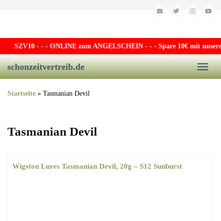
Skip to main content
SZV10
- - - ONLINE zum ANGELSCHEIN - - - Spare 10€ mit unserem 
schonzeitvertreib.de
Toggle
Startseite
»
Tasmanian Devil
Tasmanian Devil
Wigston Lures Tasmanian Devil, 20g – S12 Sunburst