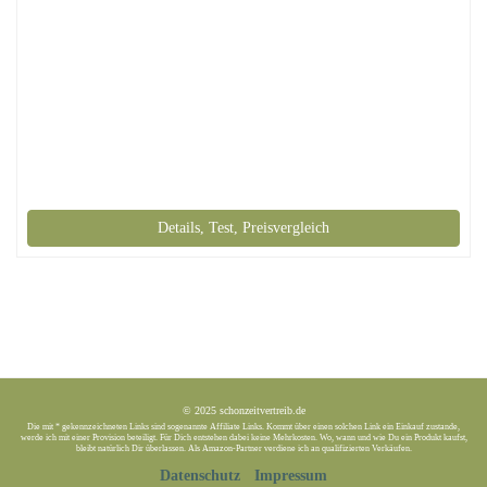
Details, Test, Preisvergleich
© 2025 schonzeitvertreib.de
Die mit * gekennzeichneten Links sind sogenannte Affiliate Links. Kommt über einen solchen Link ein Einkauf zustande,
werde ich mit einer Provision beteiligt. Für Dich entstehen dabei keine Mehrkosten. Wo, wann und wie Du ein Produkt kaufst,
bleibt natürlich Dir überlassen. Als Amazon-Partner verdiene ich an qualifizierten Verkäufen.
Datenschutz
Impressum