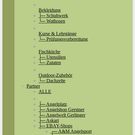
Bekleidung
├─ Schuhwerk
└─ Wathosen
Kurse & Lehrgänge
└─ Prüfungsvorbereitung
Fischküche
├─ Utensilien
└─ Zutaten
Outdoor-Zubehör
└─ Dachzelte
Partner
ALLE
├─ Angelplatz
├─ Angelshop Gerstner
├─ Angelwelt Gerlinger
├─ Askari
├─ EBAY-Shops
┌─ A&M Angelsport