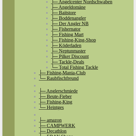
├─ Angelcenter Nordschwaben
├─ Angeldomäne
├─ Baitstore
├─ Boddenangler
├─ Der Angler NB
├─ Fishernator
├─ Fishing Mart
├─ Fishing-King-Shop
├─ Köderladen
├─ Neptunmaster
├─ Pilker Discount
├─ Tackle-Deals
└─ Total Fishing Tackle
├─ Fishing-Mania-Club
└─ Raubfischfreund
├─ Anglerschmiede
├─ Beute-Fieber
├─ Fishing-King
└─ Heintges
├─ amazon
├─ CAMPWERK
├─ Decathlon