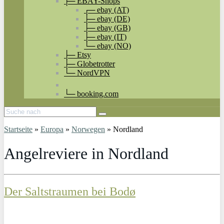
├─ EBAY-Shops
┌─ ebay (AT)
├─ ebay (DE)
├─ ebay (GB)
├─ ebay (IT)
└─ ebay (NO)
├─ Etsy
├─ Globetrotter
└─ NordVPN
└─ booking.com
Startseite
»
Europa
»
Norwegen
»
Nordland
Angelreviere in Nordland
Der Saltstraumen bei Bodø