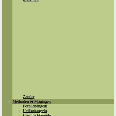
Zander
Methoden & Montagen
Forellenangeln
Heilbuttangeln
Hornhechtangeln