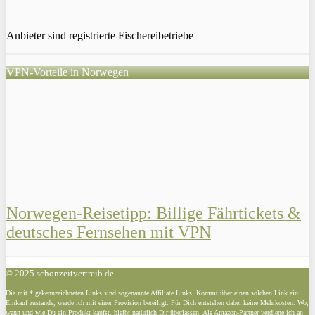
Anbieter sind registrierte Fischereibetriebe
VPN-Vorteile in Norwegen
Norwegen-Reisetipp: Billige Fährtickets &
deutsches Fernsehen mit VPN
© 2025 schonzeitvertreib.de
Die mit * gekennzeichneten Links sind sogenannte Affiliate Links. Kommt über einen solchen Link ein
Einkauf zustande, werde ich mit einer Provision beteiligt. Für Dich entstehen dabei keine Mehrkosten. Wo,
wann und wie Du ein Produkt kaufst, bleibt natürlich Dir überlassen. Als Amazon-Partner verdiene ich an