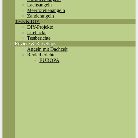
Lachsangeln
Meerforellenangeln
Zanderangeln
Tests & DIY
DIY-Projekte
Lifehacks
Testberichte
Reviere & Reisetipps
Angeln mit Dachzelt
Revierberichte
EUROPA