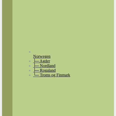
Norwegen
├─ Agder
├─ Nordland
├─ Rogaland
└─ Troms og Finmark