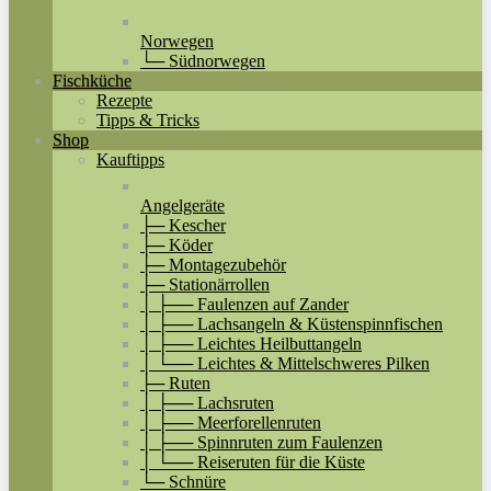
Norwegen
└─ Südnorwegen
Fischküche
Rezepte
Tipps & Tricks
Shop
Kauftipps
Angelgeräte
├─ Kescher
├─ Köder
├─ Montagezubehör
├─ Stationärrollen
│ ├── Faulenzen auf Zander
│ ├── Lachsangeln & Küstenspinnfischen
│ ├── Leichtes Heilbuttangeln
│ └── Leichtes & Mittelschweres Pilken
├─ Ruten
│ ├── Lachsruten
│ ├── Meerforellenruten
│ ├── Spinnruten zum Faulenzen
│ └── Reiseruten für die Küste
└─ Schnüre