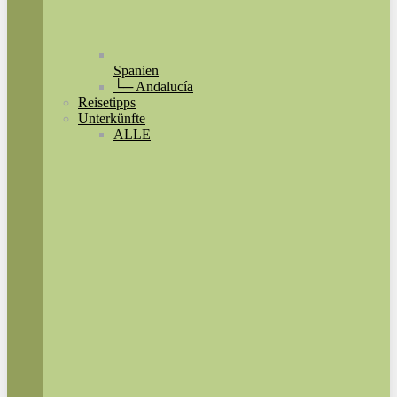
Spanien
└─ Andalucía
Reisetipps
Unterkünfte
ALLE