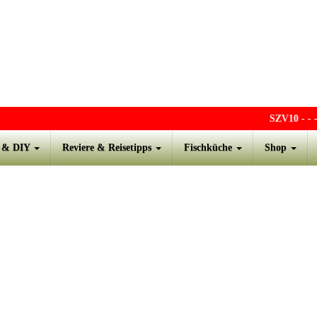
SZV10
- - - 
s & DIY
Reviere & Reisetipps
Fischküche
Shop