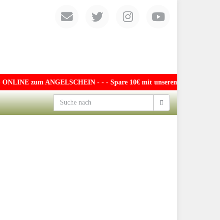
ONLINE zum ANGELSCHEIN - - - Spare 10€ mit unserem exklusiven Gutsch