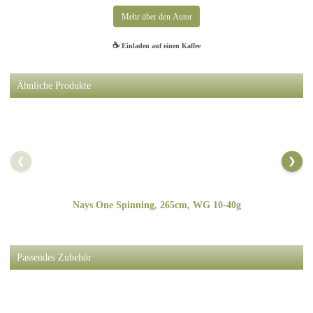
Mehr über den Autor
Henning ist schon seit seiner Kindheit ein leidenschaftlicher Angler und verfasst
☕
Einladen auf einen Kaffee
regelmäßig authentische Berichte über erkundete Angelreviere, praxiserprobte
Techniken, kreative DIY-Projekte, gut recherchierte Produkttests. leckere Fischrezepte
und persönliche Geschichten von Angelreisen mit Dachzelt.
Ähnliche Produkte
❮
❯
Nays One Spinning, 265cm, WG 10-40g
Passendes Zubehör