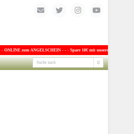
- ONLINE zum ANGELSCHEIN - - - Spare 10€ mit unserem exklusiven Guts