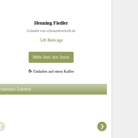
Henning Fiedler
Gründer von schonzeitvertreib.de
520 Beiträge
Mehr über den Autor
Henning ist schon seit seiner Kindheit ein leidenschaftlicher Angler und
☕
Einladen auf einen Kaffee
verfasst regelmäßig authentische Berichte über erkundete Angelreviere,
praxiserprobte Techniken, kreative DIY-Projekte, gut recherchierte
Produkttests. leckere Fischrezepte und persönliche Geschichten von
Passendes Zubehör
Angelreisen mit Dachzelt.
❮
❯