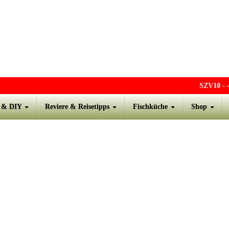
SZV10
- - 
s & DIY
Reviere & Reisetipps
Fischküche
Shop