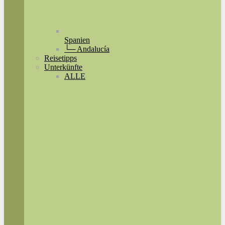
Spanien
└─ Andalucía
Reisetipps
Unterkünfte
ALLE