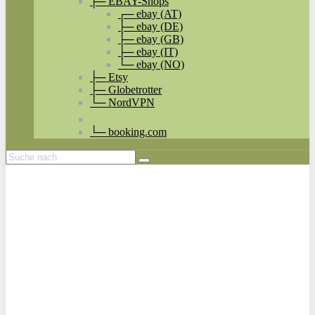
├─ EBAY-Shops
┌─ ebay (AT)
├─ ebay (DE)
├─ ebay (GB)
├─ ebay (IT)
└─ ebay (NO)
├─ Etsy
├─ Globetrotter
└─ NordVPN
└─ booking.com