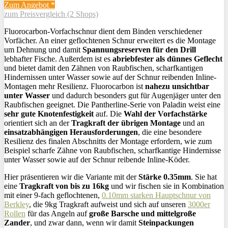
Zum Angebot *
zum Preisvergleich (2 Shops)
Fluorocarbon-Vorfachschnur dient dem Binden verschiedener
Vorfächer. An einer geflochtenen Schnur erweitert es die Montage
um Dehnung und damit
Spannungsreserven für den Drill
lebhafter Fische. Außerdem ist es
abriebfester als dünnes Geflecht
und bietet damit den Zähnen von Raubfischen, scharfkantigen
Hindernissen unter Wasser sowie auf der Schnur reibenden Inline-
Montagen mehr Resilienz. Fluorocarbon ist
nahezu unsichtbar
unter Wasser
und dadurch besonders gut für Augenjäger unter den
Raubfischen geeignet. Die Pantherline-Serie von Paladin weist eine
sehr gute Knotenfestigkeit
auf. Die
Wahl der Vorfachstärke
orientiert sich an der
Tragkraft der übrigen Montage
und an
einsatzabhängigen Herausforderungen
, die eine besondere
Resilienz des finalen Abschnitts der Montage erfordern, wie zum
Beispiel scharfe Zähne von Raubfischen, scharfkantige Hindernisse
unter Wasser sowie auf der Schnur reibende Inline-Köder.
Hier präsentieren wir die Variante mit der
Stärke 0.35mm
. Sie hat
eine
Tragkraft von bis zu 16kg
und wir fischen sie in Kombination
mit einer 9-fach geflochtenen,
0.10mm starken Hauptschnur von
Berkley
, die 9kg Tragkraft aufweist und sich auf unseren
3000er
Rollen
für das Angeln auf
große Barsche und mittelgroße
Zander
, und zwar dann, wenn wir damit
Steinpackungen