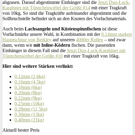
abgrasen. Darauf abgestimmte Einhänger sind die
Jenzi Duo-Lock-
Karabiner mit Tönnchenwirbel der Größe #14
mit einer Tragkraft
von 10kg. So sind die Tragkräfte aufeinander abgestimmt und die
Sollbruchstelle befindet sich an den Knoten des Vorfachmaterials.
Auch beim
Lachsangeln und Küstenspinnfischen
ist diese
Vorfachstärke unsere Wahl, in Kombination mit der
0.14mm starken
Hauptschnur von Berkley
auf unseren
4000er Rollen
– und zwar
dann, wenn wir
mit Inline-Ködern
fischen. Die passenden
Einhänger in diesem Fall sind die
Jenzi Duo-Lock-Karabiner mit
Tönnchenwirbel der Größe #10
mit einer Tragkraft von 16kg.
Hier sind weitere Stärken verlinkt:
0.12mm (2,6kg)
0.16mm (4,5kg)
0.18mm (6kg)
0.20mm (8kg)
0.22mm (9kg)
0.25mm (10kg)
0.28mm (11,5kg)
0.30mm (13kg)
0.40mm (21kg)
Aktuell bester Preis