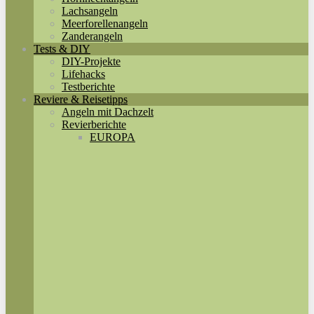
Lachsangeln
Meerforellenangeln
Zanderangeln
Tests & DIY
DIY-Projekte
Lifehacks
Testberichte
Reviere & Reisetipps
Angeln mit Dachzelt
Revierberichte
EUROPA