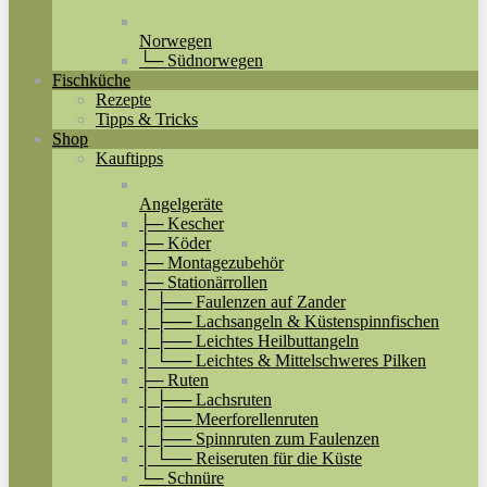
Norwegen
└─ Südnorwegen
Fischküche
Rezepte
Tipps & Tricks
Shop
Kauftipps
Angelgeräte
├─ Kescher
├─ Köder
├─ Montagezubehör
├─ Stationärrollen
│ ├── Faulenzen auf Zander
│ ├── Lachsangeln & Küstenspinnfischen
│ ├── Leichtes Heilbuttangeln
│ └── Leichtes & Mittelschweres Pilken
├─ Ruten
│ ├── Lachsruten
│ ├── Meerforellenruten
│ ├── Spinnruten zum Faulenzen
│ └── Reiseruten für die Küste
└─ Schnüre