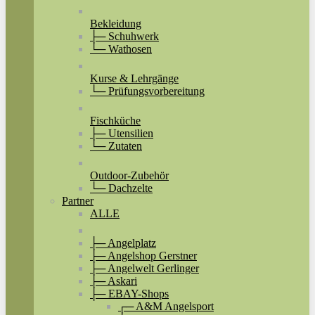
Bekleidung
├─ Schuhwerk
└─ Wathosen
Kurse & Lehrgänge
└─ Prüfungsvorbereitung
Fischküche
├─ Utensilien
└─ Zutaten
Outdoor-Zubehör
└─ Dachzelte
Partner
ALLE
├─ Angelplatz
├─ Angelshop Gerstner
├─ Angelwelt Gerlinger
├─ Askari
├─ EBAY-Shops
┌─ A&M Angelsport