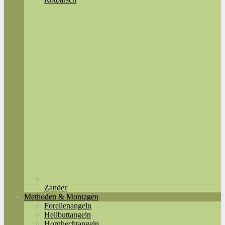
Zander
Methoden & Montagen
Forellenangeln
Heilbuttangeln
Hornhechtangeln