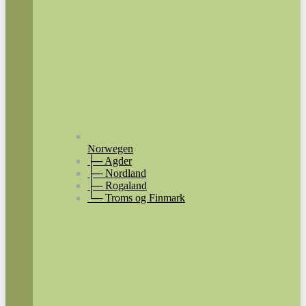
Norwegen
├─ Agder
├─ Nordland
├─ Rogaland
└─ Troms og Finmark