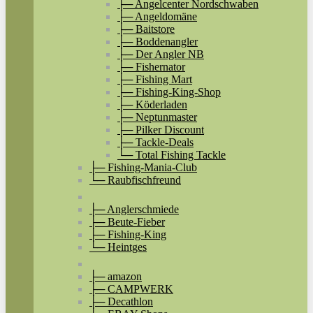
├─ Angelcenter Nordschwaben
├─ Angeldomäne
├─ Baitstore
├─ Boddenangler
├─ Der Angler NB
├─ Fishernator
├─ Fishing Mart
├─ Fishing-King-Shop
├─ Köderladen
├─ Neptunmaster
├─ Pilker Discount
├─ Tackle-Deals
└─ Total Fishing Tackle
├─ Fishing-Mania-Club
└─ Raubfischfreund
├─ Anglerschmiede
├─ Beute-Fieber
├─ Fishing-King
└─ Heintges
├─ amazon
├─ CAMPWERK
├─ Decathlon