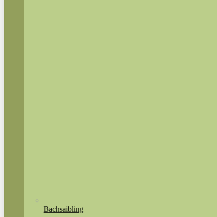
Bachsaibling