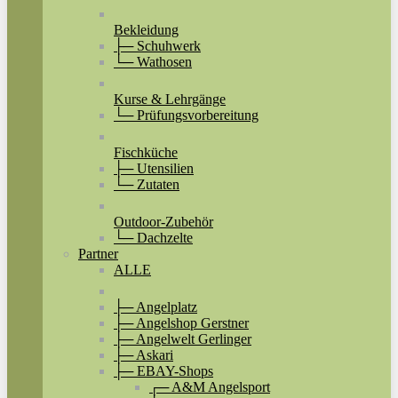
Bekleidung
├─ Schuhwerk
└─ Wathosen
Kurse & Lehrgänge
└─ Prüfungsvorbereitung
Fischküche
├─ Utensilien
└─ Zutaten
Outdoor-Zubehör
└─ Dachzelte
Partner
ALLE
├─ Angelplatz
├─ Angelshop Gerstner
├─ Angelwelt Gerlinger
├─ Askari
├─ EBAY-Shops
┌─ A&M Angelsport