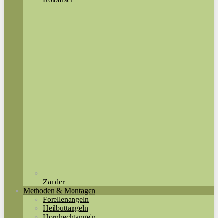
Zander
Methoden & Montagen
Forellenangeln
Heilbuttangeln
Hornhechtangeln