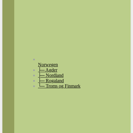
Norwegen
├─ Agder
├─ Nordland
├─ Rogaland
└─ Troms og Finmark