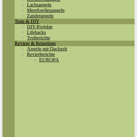
Lachsangeln
Meerforellenangeln
Zanderangeln
Tests & DIY
DIY-Projekte
Lifehacks
Testberichte
Reviere & Reisetipps
Angeln mit Dachzelt
Revierberichte
EUROPA