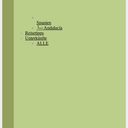
Spanien
└─ Andalucía
Reisetipps
Unterkünfte
ALLE