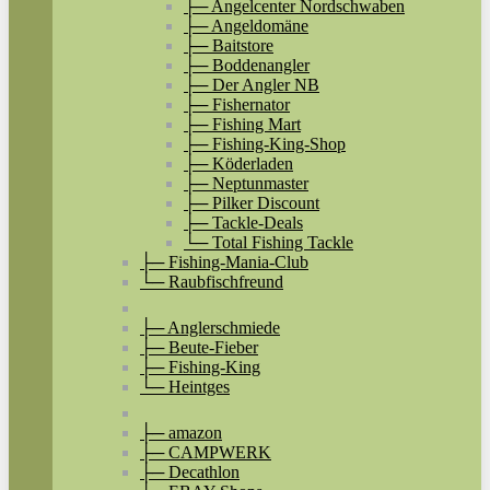
├─ Angelcenter Nordschwaben
├─ Angeldomäne
├─ Baitstore
├─ Boddenangler
├─ Der Angler NB
├─ Fishernator
├─ Fishing Mart
├─ Fishing-King-Shop
├─ Köderladen
├─ Neptunmaster
├─ Pilker Discount
├─ Tackle-Deals
└─ Total Fishing Tackle
├─ Fishing-Mania-Club
└─ Raubfischfreund
├─ Anglerschmiede
├─ Beute-Fieber
├─ Fishing-King
└─ Heintges
├─ amazon
├─ CAMPWERK
├─ Decathlon