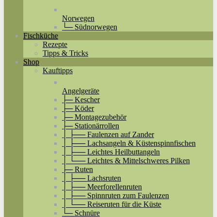
Norwegen
└─ Südnorwegen
Fischküche
Rezepte
Tipps & Tricks
Shop
Kauftipps
Angelgeräte
├─ Kescher
├─ Köder
├─ Montagezubehör
├─ Stationärrollen
│ ├── Faulenzen auf Zander
│ ├── Lachsangeln & Küstenspinnfischen
│ ├── Leichtes Heilbuttangeln
│ └── Leichtes & Mittelschweres Pilken
├─ Ruten
│ ├── Lachsruten
│ ├── Meerforellenruten
│ ├── Spinnruten zum Faulenzen
│ └── Reiseruten für die Küste
└─ Schnüre