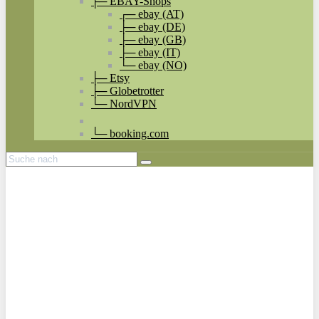
├─ EBAY-Shops
┌─ ebay (AT)
├─ ebay (DE)
├─ ebay (GB)
├─ ebay (IT)
└─ ebay (NO)
├─ Etsy
├─ Globetrotter
└─ NordVPN
└─ booking.com