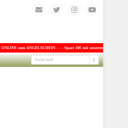
ONLINE zum ANGELSCHEIN - - - Spare 10€ mit unserem exklusiven Gutsch