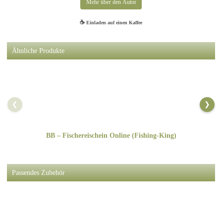
Mehr über den Autor
Henning ist schon seit seiner Kindheit ein leidenschaftlicher Angler und verfasst
☕
Einladen auf einen Kaffee
regelmäßig authentische Berichte über erkundete Angelreviere, praxiserprobte
Techniken, kreative DIY-Projekte, gut recherchierte Produkttests. leckere Fischrezepte
und persönliche Geschichten von Angelreisen mit Dachzelt.
Ähnliche Produkte
❮
❯
BB – Fischereischein Online (Fishing-King)
Passendes Zubehör