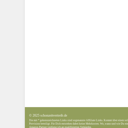
© 2025 schonzeitvertreib.de
Die mit * gekennzeichneten Links sind sogenannte Affiliate Links. Kommt über einen sol
Provision beteiligt. Für Dich entstehen dabei keine Mehrkosten. Wo, wann und wie Du ein 
Amazon-Partner verdiene ich an qualifizierten Verkäufen.