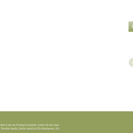
chen Link ein Einkauf zustande, werde ich mit einer
Produkt kaufst, bleibt natürlich Dir überlassen. Als