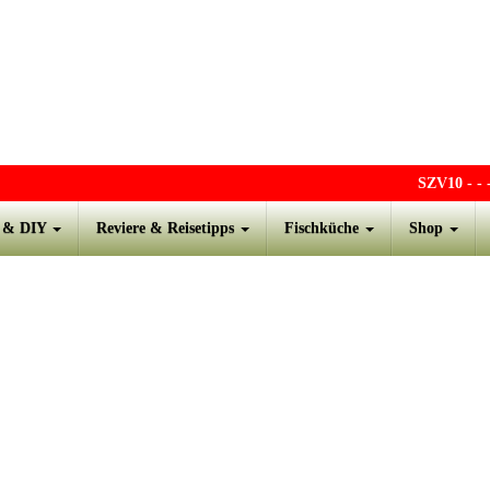
SZV10
- - - O
s & DIY
Reviere & Reisetipps
Fischküche
Shop