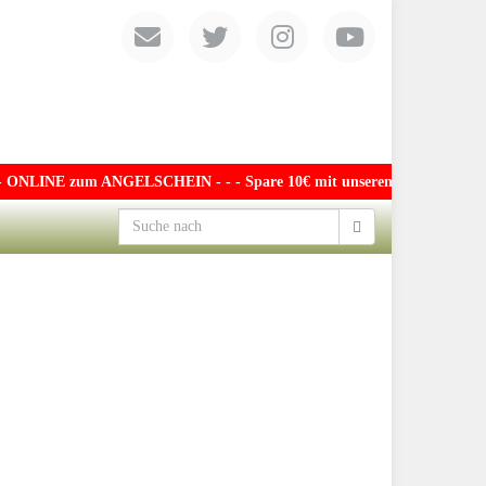
NLINE zum ANGELSCHEIN - - - Spare 10€ mit unserem exklusiven Gutsche