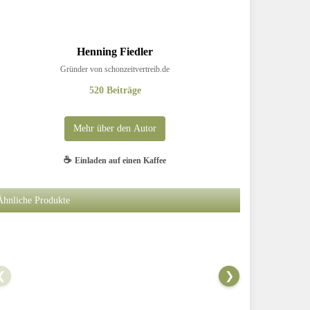
Henning Fiedler
Gründer von schonzeitvertreib.de
520 Beiträge
Mehr über den Autor
Henning ist schon seit seiner Kindheit ein leidenschaftlicher Angler und
☕
Einladen auf einen Kaffee
verfasst regelmäßig authentische Berichte über erkundete Angelreviere,
praxiserprobte Techniken, kreative DIY-Projekte, gut recherchierte
Produkttests. leckere Fischrezepte und persönliche Geschichten von
Ähnliche Produkte
Angelreisen mit Dachzelt.
❮
❯