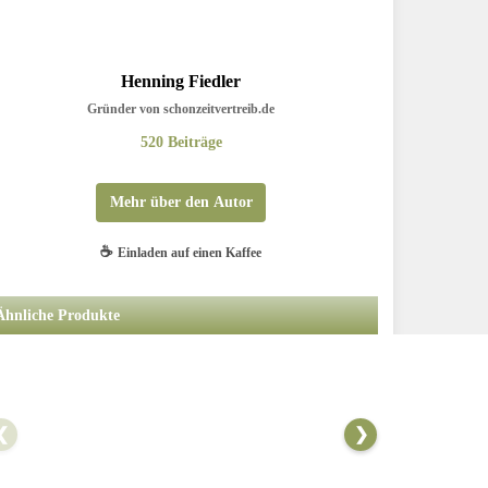
Henning Fiedler
Gründer von schonzeitvertreib.de
520 Beiträge
Mehr über den Autor
Henning ist schon seit seiner Kindheit ein leidenschaftlicher Angler
☕
Einladen auf einen Kaffee
und verfasst regelmäßig authentische Berichte über erkundete
ngelreviere, praxiserprobte Techniken, kreative DIY-Projekte, gut
recherchierte Produkttests. leckere Fischrezepte und persönliche
Ähnliche Produkte
Geschichten von Angelreisen mit Dachzelt.
❮
❯