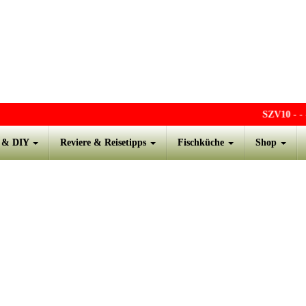
SZV10
- - - O
s & DIY
Reviere & Reisetipps
Fischküche
Shop