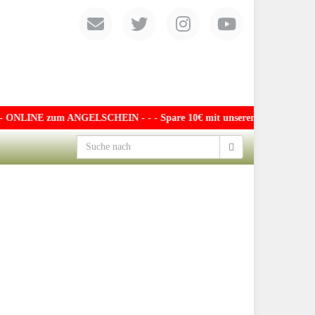
NLINE zum ANGELSCHEIN - - - Spare 10€ mit unserem exklusiven Gutsche