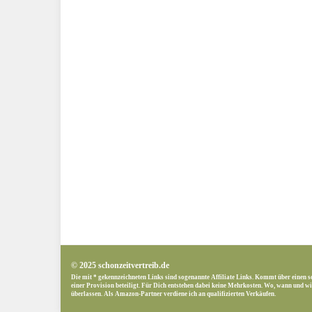
© 2025 schonzeitvertreib.de
Die mit * gekennzeichneten Links sind sogenannte Affiliate Links. Kommt über einen s
einer Provision beteiligt. Für Dich entstehen dabei keine Mehrkosten. Wo, wann und wie
überlassen. Als Amazon-Partner verdiene ich an qualifizierten Verkäufen.