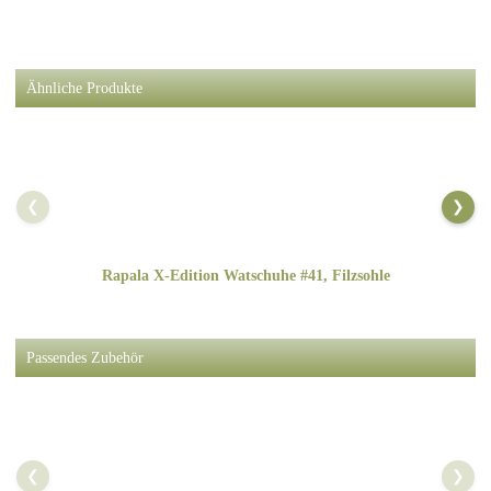
Ähnliche Produkte
❮
❯
Rapala X-Edition Watschuhe #41, Filzsohle
Passendes Zubehör
❮
❯