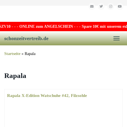
Skip to main content
V10
- - - ONLINE zum ANGELSCHEIN - - - Spare 10€ mit unserem exklusi
schonzeitvertreib.de
Toggle
Startseite
»
Rapala
Rapala
Rapala X-Edition Watschuhe #42, Filzsohle