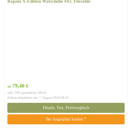
Rapala X-Edition Watschuhe #43, Filzsohle
79,40 €
ab
inkl. 19% gesetzlicher MwSt.
Zuletzt aktualisiert am: 7. August 2026 08:41
Details, Test, Preisvergleich
Bei Angelplatz kaufen *