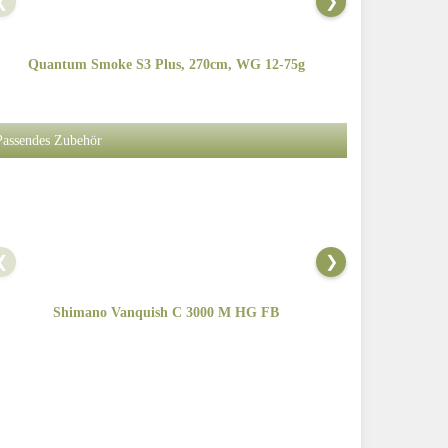
❮
❯
Quantum Smoke S3 Plus, 270cm, WG 12-75g
Sportex Ca
Passendes Zubehör
❮
❯
Shimano Vanquish C 3000 M HG FB
Sh