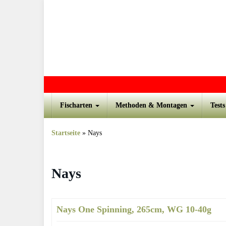
Skip to main content
Fischarten
Methoden & Montagen
Test
Startseite
»
Nays
Nays
Nays One Spinning, 265cm, WG 10-40g