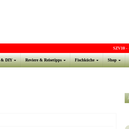
SZV10
- - 
s & DIY
Reviere & Reisetipps
Fischküche
Shop