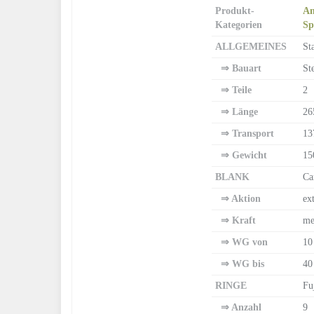
Produkt-
An
Kategorien
Sp
ALLGEMEINES
St
⇒ Bauart
St
⇒ Teile
2
⇒ Länge
26
⇒ Transport
13
⇒ Gewicht
15
BLANK
Ca
⇒ Aktion
ex
⇒ Kraft
me
⇒ WG von
10
⇒ WG bis
40
RINGE
Fu
⇒ Anzahl
9