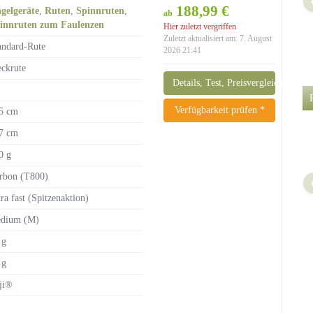
188,99 €
gelgeräte
,
Ruten
,
Spinnruten
,
ab
innruten zum Faulenzen
Hier zuletzt vergriffen
Zuletzt aktualisiert am: 7. August
andard-Rute
2026 21:41
eckrute
Details, Test, Preisvergleich
Verfügbarkeit prüfen *
5 cm
7 cm
0 g
rbon (T800)
tra fast (Spitzenaktion)
dium (M)
 g
 g
ji®