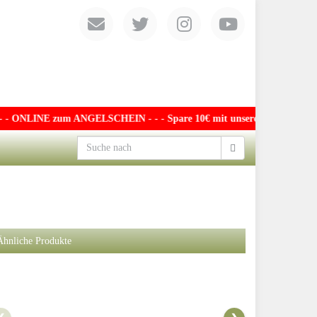
- ONLINE zum ANGELSCHEIN - - - Spare 10€ mit unserem exklusiven Guts
Ähnliche Produkte