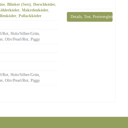
äte
,
Blinker (Sets)
,
Dorschköder
,
öhlerköder
,
Makrelenköder
,
llenköder
,
Pollackköder
Details, Test, Preisvergleich
l/Rot, Holo/Silber/Grün,
, Oliv/Pearl/Rot, Piggy
l/Rot, Holo/Silber/Grün,
, Oliv/Pearl/Rot, Piggy