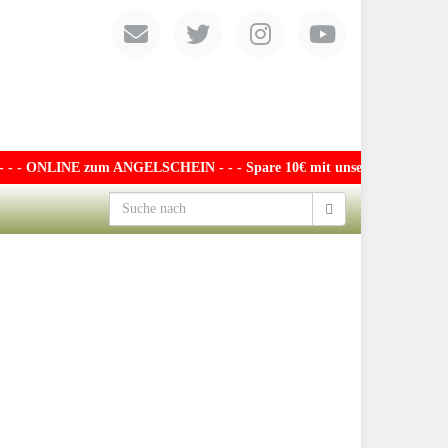
- - ONLINE zum ANGELSCHEIN - - - Spare 10€ mit unserem exklusiven Gu