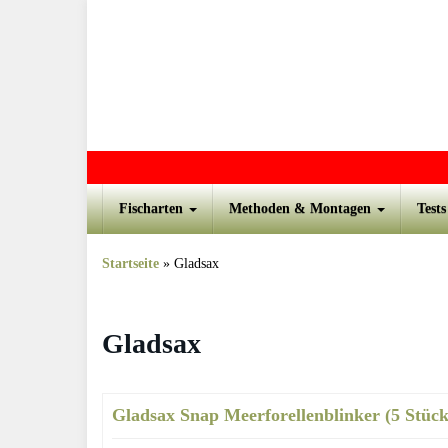
Skip to main content
Fischarten
Methoden & Montagen
Test
Startseite
»
Gladsax
Gladsax
Gladsax Snap Meerforellenblinker (5 Stück