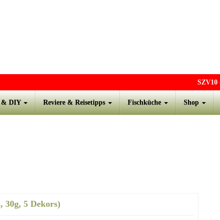
SZV10
- 
s & DIY
Reviere & Reisetipps
Fischküche
Shop
, 30g, 5 Dekors)