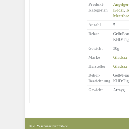
Produkt-
Angelger
Kategorien
Köder
,
K
Meerfore
Anzahl
5
Dekor
Gelb/Pear
KHD/Tiger
Gewicht
30g
Marke
Gladsax
Hersteller
Gladsax
Dekor-
Gelb/Pear
Bezeichnung
KHD/Tiger
Gewicht
Arrayg
© 2025 schonzeitvertreib.de