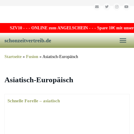
Skip to main content
SZV10
- - - ONLINE zum ANGELSCHEIN - - - Spare 10€ mit unserem 
schonzeitvertreib.de
Toggle
Startseite
»
Fusion
»
Asiatisch-Europäisch
Asiatisch-Europäisch
Schnelle Forelle – asiatisch