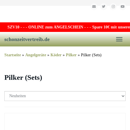
Skip to main content
SZV10
- - - ONLINE zum ANGELSCHEIN - - - Spare 10€ mit unserem e
schonzeitvertreib.de
Toggle
Startseite
»
Angelgeräte
»
Köder
»
Pilker
»
Pilker (Sets)
Pilker (Sets)