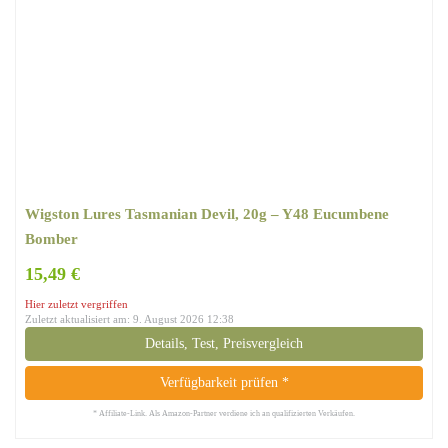
Wigston Lures Tasmanian Devil, 20g – Y48 Eucumbene
Bomber
15,49 €
Hier zuletzt vergriffen
Zuletzt aktualisiert am: 9. August 2026 12:38
Details, Test, Preisvergleich
Verfügbarkeit prüfen *
* Affiliate-Link. Als Amazon-Partner verdiene ich an qualifizierten Verkäufen.