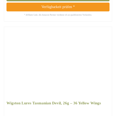
Verfügbarkeit prüfen *
* Affiliate-Link. Als Amazon-Partner verdiene ich an qualifizierten Verkäufen.
Wigston Lures Tasmanian Devil, 26g – 36 Yellow Wings