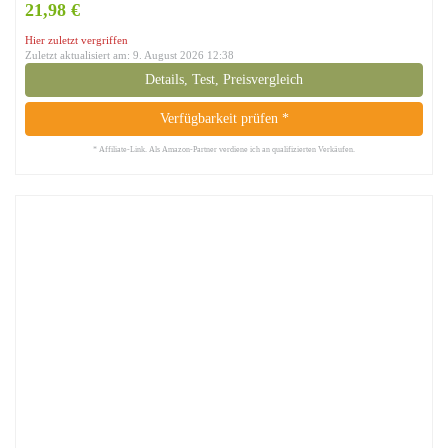
21,98 €
Hier zuletzt vergriffen
Zuletzt aktualisiert am: 9. August 2026 12:38
Details, Test, Preisvergleich
Verfügbarkeit prüfen *
* Affiliate-Link. Als Amazon-Partner verdiene ich an qualifizierten Verkäufen.