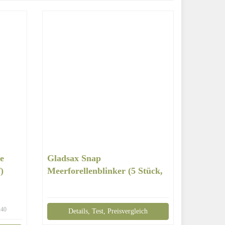
e
Gladsax Snap
)
Meerforellenblinker (5 Stück,
30g, 5 Dekors)
:40
Details, Test, Preisvergleich