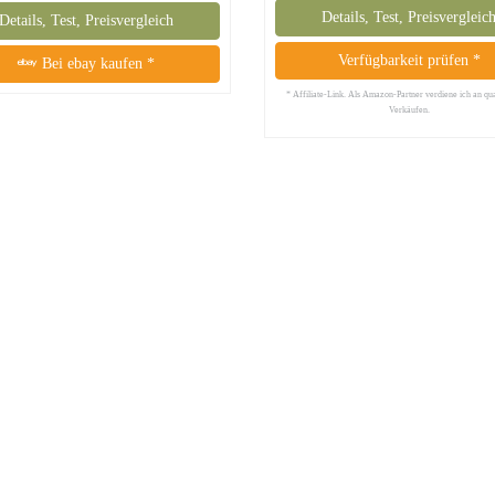
Details, Test, Preisvergleic
Details, Test, Preisvergleich
Verfügbarkeit prüfen *
Bei ebay kaufen *
* Affiliate-Link. Als Amazon-Partner verdiene ich an qua
Verkäufen.