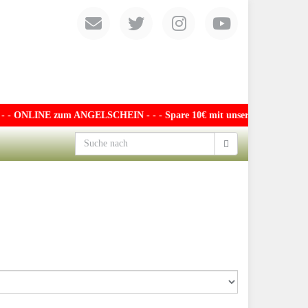
 ONLINE zum ANGELSCHEIN - - - Spare 10€ mit unserem exklusiven Gutsc