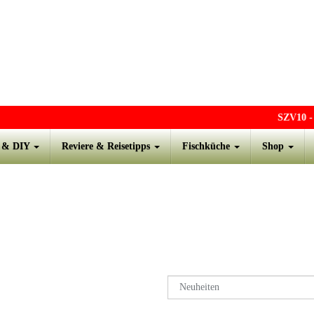
SZV10
- - -
s & DIY
Reviere & Reisetipps
Fischküche
Shop