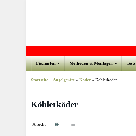
Skip to main content
Fischarten
Methoden & Montagen
Test
Startseite
»
Angelgeräte
»
Köder
»
Köhlerköder
Köhlerköder
Ansicht: