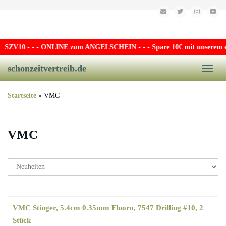
Skip to main content
SZV10
- - - ONLINE zum ANGELSCHEIN - - - Spare 10€ mit unserem exkl
schonzeitvertreib.de
Toggle
Startseite
»
VMC
VMC
VMC Stinger, 5.4cm 0.35mm Fluoro, 7547 Drilling #10, 2
Stück