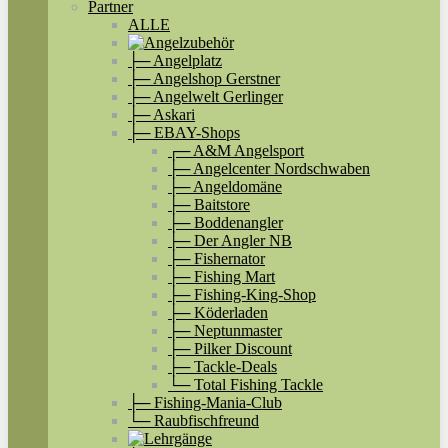
Partner
ALLE
├─ Angelplatz
├─ Angelshop Gerstner
├─ Angelwelt Gerlinger
├─ Askari
├─ EBAY-Shops
┌─ A&M Angelsport
├─ Angelcenter Nordschwaben
├─ Angeldomäne
├─ Baitstore
├─ Boddenangler
├─ Der Angler NB
├─ Fishernator
├─ Fishing Mart
├─ Fishing-King-Shop
├─ Köderladen
├─ Neptunmaster
├─ Pilker Discount
├─ Tackle-Deals
└─ Total Fishing Tackle
├─ Fishing-Mania-Club
└─ Raubfischfreund