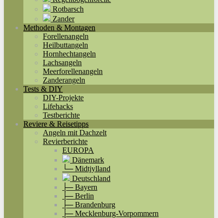
Rotbarsch
Zander
Methoden & Montagen
Forellenangeln
Heilbuttangeln
Hornhechtangeln
Lachsangeln
Meerforellenangeln
Zanderangeln
Tests & DIY
DIY-Projekte
Lifehacks
Testberichte
Reviere & Reisetipps
Angeln mit Dachzelt
Revierberichte
EUROPA
Dänemark
└─ Midtjylland
Deutschland
├─ Bayern
├─ Berlin
├─ Brandenburg
├─ Mecklenburg-Vorpommern