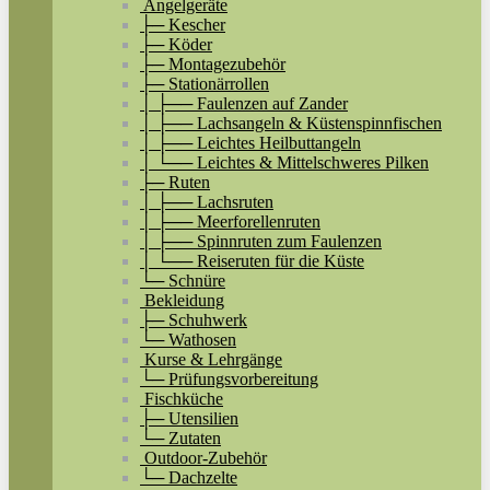
Angelgeräte
├─ Kescher
├─ Köder
├─ Montagezubehör
├─ Stationärrollen
│ ├── Faulenzen auf Zander
│ ├── Lachsangeln & Küstenspinnfischen
│ ├── Leichtes Heilbuttangeln
│ └── Leichtes & Mittelschweres Pilken
├─ Ruten
│ ├── Lachsruten
│ ├── Meerforellenruten
│ ├── Spinnruten zum Faulenzen
│ └── Reiseruten für die Küste
└─ Schnüre
Bekleidung
├─ Schuhwerk
└─ Wathosen
Kurse & Lehrgänge
└─ Prüfungsvorbereitung
Fischküche
├─ Utensilien
└─ Zutaten
Outdoor-Zubehör
└─ Dachzelte