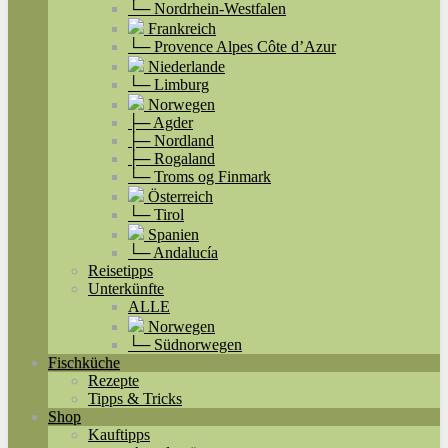
└─ Nordrhein-Westfalen
Frankreich
└─ Provence Alpes Côte d’Azur
Niederlande
└─ Limburg
Norwegen
├─ Agder
├─ Nordland
├─ Rogaland
└─ Troms og Finmark
Österreich
└─ Tirol
Spanien
└─ Andalucía
Reisetipps
Unterkünfte
ALLE
Norwegen
└─ Südnorwegen
Fischküche
Rezepte
Tipps & Tricks
Shop
Kauftipps