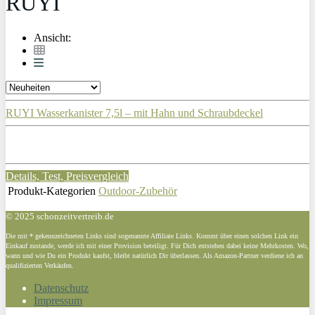
RUYI
Ansicht:
RUYI Wasserkanister 7,5l – mit Hahn und Schraubdeckel
Details, Test, Preisvergleich
Produkt-Kategorien
Outdoor-Zubehör
© 2025 schonzeitvertreib.de
Die mit * gekennzeichneten Links sind sogenannte Affiliate Links. Kommt über einen solchen Link ein
Einkauf zustande, werde ich mit einer Provision beteiligt. Für Dich entstehen dabei keine Mehrkosten. Wo,
wann und wie Du ein Produkt kaufst, bleibt natürlich Dir überlassen. Als Amazon-Partner verdiene ich an
qualifizierten Verkäufen.
Datenschutz
Impressum