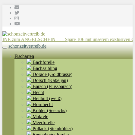
Skip to main content
E zum ANGELSCHEIN - - - Spare 10€ mit unserem exklusiven Gutsche
schonzeitvertreib.de
Toggle navigation
Fischarten
Bachforelle
Bachsaibling
Dorade (Goldbrasse)
Dorsch (Kabeljau)
Barsch (Flussbarsch)
Hecht
Heilbutt (weiß)
Hornhecht
Köhler (Seelachs)
Makrele
Meerforelle
Pollack (Steinköhler)
Regenbogenforelle