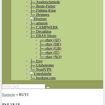
├─ Anglerschmiede
├─ Beute-Fieber
├─ Fishing-King
└─ Heintges
├─ amazon
├─ CAMPWERK
├─ Decathlon
├─ EBAY-Shops
┌─ ebay (AT)
├─ ebay (DE)
├─ ebay (GB)
├─ ebay (IT)
└─ ebay (NO)
├─ Etsy
├─ Globetrotter
└─ NordVPN
└─ booking.com
Startseite
»
RUYI