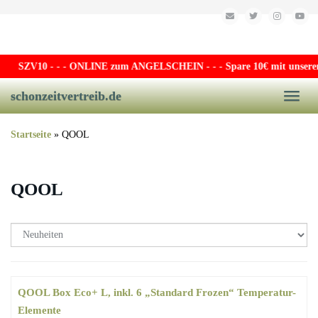
Skip to main content
SZV10
- - - ONLINE zum ANGELSCHEIN - - - Spare 10€ mit unserem e
schonzeitvertreib.de
Toggle
Startseite
»
QOOL
QOOL
QOOL Box Eco+ L, inkl. 6 „Standard Frozen“ Temperatur-
Elemente