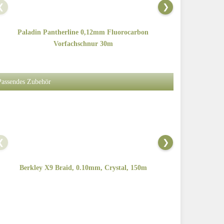
❮
❯
Paladin Pantherline 0,12mm Fluorocarbon
Paladin
Vorfachschnur 30m
Passendes Zubehör
❮
❯
Berkley X9 Braid, 0.10mm, Crystal, 150m
Berkley X