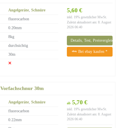
5,60 €
Angelgeräte
,
Schnüre
inkl. 19% gesetzlicher MwSt.
fluorocarbon
Zuletzt aktualisiert am: 8. August
2026 06:40
0.20mm
8kg
Details, Test, Preisvergleich
durchsichtig
Bei ebay kaufen *
30m
 Vorfachschnur 30m
5,70 €
Angelgeräte
,
Schnüre
ab
inkl. 19% gesetzlicher MwSt.
fluorocarbon
Zuletzt aktualisiert am: 8. August
2026 06:40
0.22mm