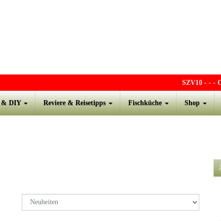
SZV10
- - - ONLINE zum A
s & DIY
Reviere & Reisetipps
Fischküche
Shop