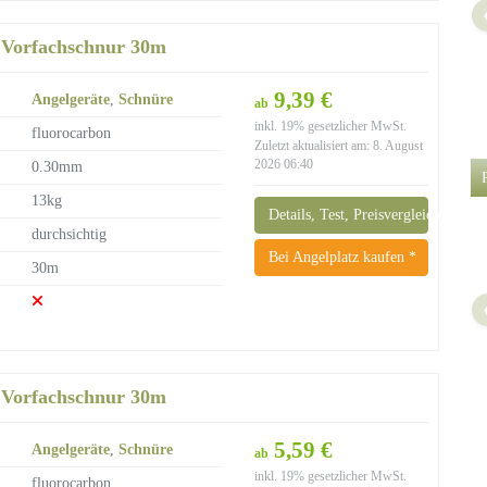
 Vorfachschnur 30m
9,39 €
Angelgeräte
,
Schnüre
ab
inkl. 19% gesetzlicher MwSt.
fluorocarbon
Zuletzt aktualisiert am: 8. August
2026 06:40
0.30mm
13kg
Details, Test, Preisvergleich
durchsichtig
Bei Angelplatz kaufen *
30m
 Vorfachschnur 30m
5,59 €
Angelgeräte
,
Schnüre
ab
inkl. 19% gesetzlicher MwSt.
fluorocarbon