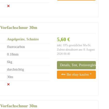
 Vorfachschnur 30m
5,60 €
Angelgeräte
,
Schnüre
inkl. 19% gesetzlicher MwSt.
fluorocarbon
Zuletzt aktualisiert am: 8. August
2026 06:40
0.18mm
6kg
Details, Test, Preisvergleich
durchsichtig
Bei ebay kaufen *
30m
 Vorfachschnur 30m