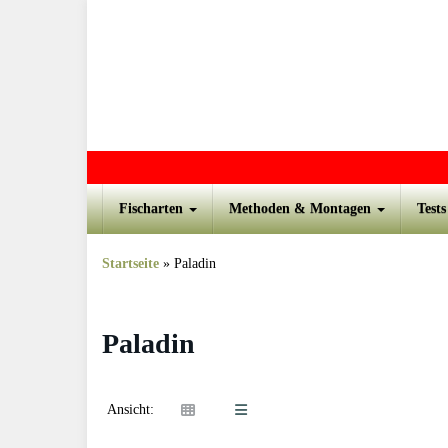
Skip to main content
Fischarten
Methoden & Montagen
Test
Startseite
»
Paladin
Paladin
Ansicht: