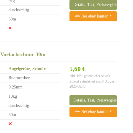
9kg
Details, Test, Preisvergleich
durchsichtig
Bei ebay kaufen *
30m
 Vorfachschnur 30m
5,60 €
Angelgeräte
,
Schnüre
inkl. 19% gesetzlicher MwSt.
fluorocarbon
Zuletzt aktualisiert am: 8. August
2026 06:40
0.25mm
10kg
Details, Test, Preisvergleich
durchsichtig
Bei ebay kaufen *
30m