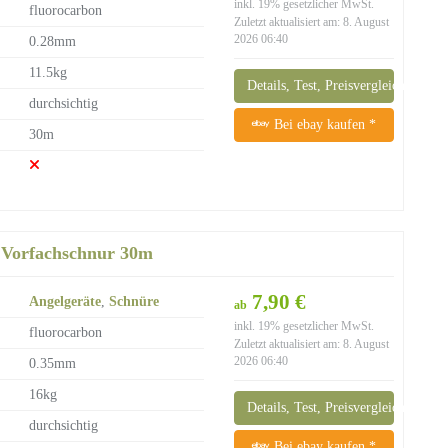
inkl. 19% gesetzlicher MwSt.
fluorocarbon
Zuletzt aktualisiert am: 8. August
2026 06:40
0.28mm
11.5kg
Details, Test, Preisvergleich
durchsichtig
Bei ebay kaufen *
30m
 Vorfachschnur 30m
7,90 €
Angelgeräte
,
Schnüre
ab
inkl. 19% gesetzlicher MwSt.
fluorocarbon
Zuletzt aktualisiert am: 8. August
2026 06:40
0.35mm
16kg
Details, Test, Preisvergleich
durchsichtig
Bei ebay kaufen *