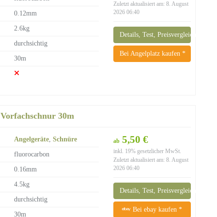
Zuletzt aktualisiert am: 8. August
2026 06:40
0.12mm
2.6kg
Details, Test, Preisvergleich
durchsichtig
Bei Angelplatz kaufen *
30m
 Vorfachschnur 30m
5,50 €
Angelgeräte
,
Schnüre
ab
inkl. 19% gesetzlicher MwSt.
fluorocarbon
Zuletzt aktualisiert am: 8. August
2026 06:40
0.16mm
4.5kg
Details, Test, Preisvergleich
durchsichtig
Bei ebay kaufen *
30m