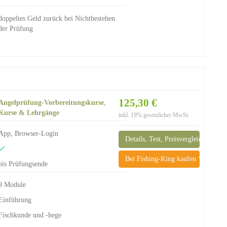
doppeltes Geld zurück bei Nichtbestehen
der Prüfung
125,30 €
Angelprüfung-Vorbereitungskurse
,
Kurse & Lehrgänge
inkl. 19% gesetzlicher MwSt.
App, Browser-Login
Details, Test, Preisvergleich
Bei Fishing-King kaufen *
bis Prüfungsende
9 Module
Einführung
Fischkunde und -hege