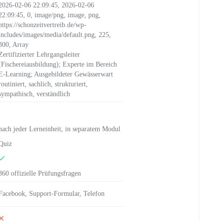
2026-02-06 22:09:45, 2026-02-06
22:09:45, 0, image/png, image, png,
https://schonzeitvertreib.de/wp-
includes/images/media/default.png, 225,
300, Array
Zertifizierter Lehrgangsleiter
(Fischereiausbildung); Experte im Bereich
E-Learning; Ausgebildeter Gewässerwart
routiniert, sachlich, strukturiert,
sympathisch, verständlich
nach jeder Lerneinheit, in separatem Modul
Quiz
360 offizielle Prüfungsfragen
Facebook, Support-Formular, Telefon