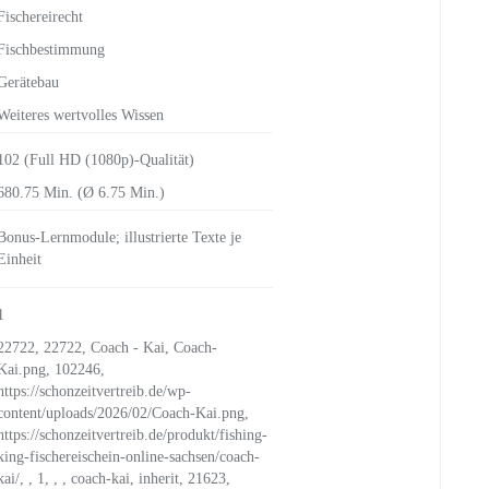
Fischereirecht
Fischbestimmung
Gerätebau
Weiteres wertvolles Wissen
102 (Full HD (1080p)-Qualität)
680.75 Min. (Ø 6.75 Min.)
Bonus-Lernmodule; illustrierte Texte je
Einheit
1
22722, 22722, Coach - Kai, Coach-
Kai.png, 102246,
https://schonzeitvertreib.de/wp-
content/uploads/2026/02/Coach-Kai.png,
https://schonzeitvertreib.de/produkt/fishing-
king-fischereischein-online-sachsen/coach-
kai/, , 1, , , coach-kai, inherit, 21623,