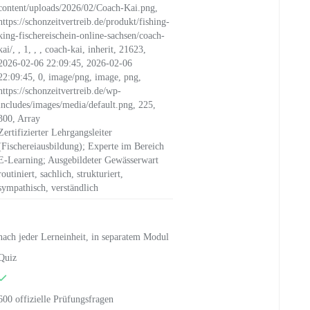
content/uploads/2026/02/Coach-Kai.png,
https://schonzeitvertreib.de/produkt/fishing-
king-fischereischein-online-sachsen/coach-
kai/, , 1, , , coach-kai, inherit, 21623,
2026-02-06 22:09:45, 2026-02-06
22:09:45, 0, image/png, image, png,
https://schonzeitvertreib.de/wp-
includes/images/media/default.png, 225,
300, Array
Zertifizierter Lehrgangsleiter
(Fischereiausbildung); Experte im Bereich
E-Learning; Ausgebildeter Gewässerwart
routiniert, sachlich, strukturiert,
sympathisch, verständlich
nach jeder Lerneinheit, in separatem Modul
Quiz
600 offizielle Prüfungsfragen