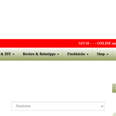
SZV10
- - - ONLINE zum ANGELSCHEIN -
s & DIY
Reviere & Reisetipps
Fischküche
Shop