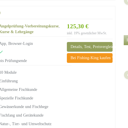
)
125,30 €
Angelprüfung-Vorbereitungskurse
,
Kurse & Lehrgänge
inkl. 19% gesetzlicher MwSt.
App, Browser-Login
Details, Test, Preisvergleich
Bei Fishing-King kaufen *
bis Prüfungsende
10 Module
Einführung
Allgemeine Fischkunde
Spezielle Fischkunde
Gewässerkunde und Fischhege
Fischfang und Gerätekunde
Natur-, Tier- und Umweltschutz