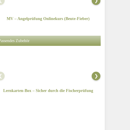
❮
❯
MV – Angelprüfung Onlinekurs (Beute-Fieber)
MV – Angel
Passendes Zubehör
❮
❯
Lernkarten-Box – Sicher durch die Fischerprüfung
Grundauss