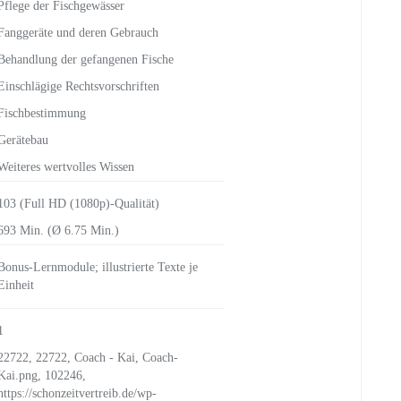
Pflege der Fischgewässer
Fanggeräte und deren Gebrauch
Behandlung der gefangenen Fische
Einschlägige Rechtsvorschriften
Fischbestimmung
Gerätebau
Weiteres wertvolles Wissen
103 (Full HD (1080p)-Qualität)
693 Min. (Ø 6.75 Min.)
Bonus-Lernmodule; illustrierte Texte je
Einheit
1
22722, 22722, Coach - Kai, Coach-
Kai.png, 102246,
https://schonzeitvertreib.de/wp-