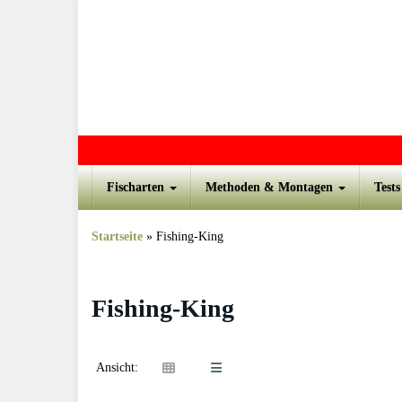
Skip to main content
Fischarten
Methoden & Montagen
Test
Startseite
»
Fishing-King
Fishing-King
Ansicht: