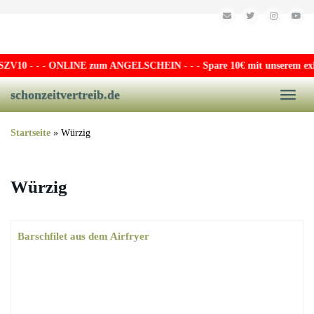
Skip to main content
V10
- - - ONLINE zum ANGELSCHEIN - - - Spare 10€ mit unserem exklusi
schonzeitvertreib.de
Toggle
Startseite
»
Würzig
Würzig
Barschfilet aus dem Airfryer