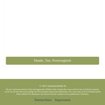
Details, Test, Preisvergleich
© 2025 schonzeitvertreib.de
Die mit * gekennzeichneten Links sind sogenannte Affiliate Links. Kommt über einen solchen Link ein Einkauf zustande,
werde ich mit einer Provision beteiligt. Für Dich entstehen dabei keine Mehrkosten. Wo, wann und wie Du ein Produkt kaufst,
bleibt natürlich Dir überlassen. Als Amazon-Partner verdiene ich an qualifizierten Verkäufen.
Datenschutz
Impressum