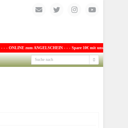
- - ONLINE zum ANGELSCHEIN - - - Spare 10€ mit unserem exklusiven Gu