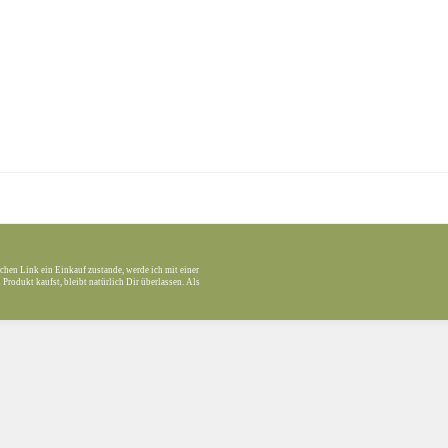
chen Link ein Einkauf zustande, werde ich mit einer
Produkt kaufst, bleibt natürlich Dir überlassen. Als