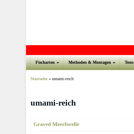
Skip to main content
Fischarten
Methoden & Montagen
Test
Startseite
»
umami-reich
umami-reich
Graved Meerforelle