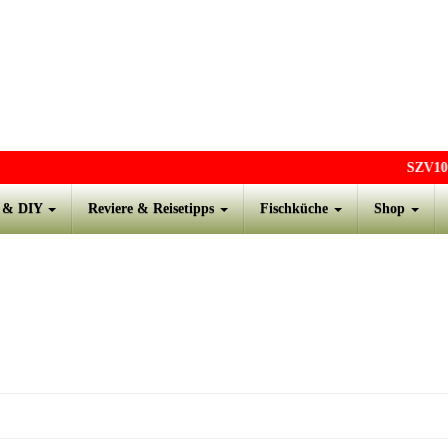
SZV10
- 
s & DIY
Reviere & Reisetipps
Fischküche
Shop