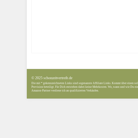
© 2025 schonzeitvertreib.de
Die mit * gekennzeichneten Links sind sogenannte Affiliate Links. Kommt über einen sol
Provision beteiligt. Für Dich entstehen dabei keine Mehrkosten. Wo, wann und wie Du ein 
Amazon-Partner verdiene ich an qualifizierten Verkäufen.