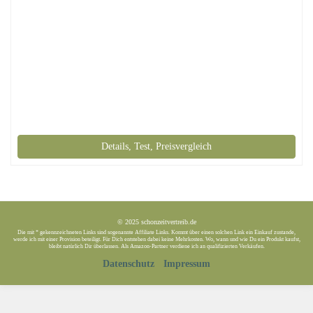
Details, Test, Preisvergleich
© 2025 schonzeitvertreib.de
Die mit * gekennzeichneten Links sind sogenannte Affiliate Links. Kommt über einen solchen Link ein Einkauf zustande,
werde ich mit einer Provision beteiligt. Für Dich entstehen dabei keine Mehrkosten. Wo, wann und wie Du ein Produkt kaufst,
bleibt natürlich Dir überlassen. Als Amazon-Partner verdiene ich an qualifizierten Verkäufen.
Datenschutz
Impressum