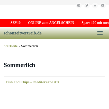
Skip to main content
SZV10
- - - ONLINE zum ANGELSCHEIN - - - Spare 10€ mit unsere
schonzeitvertreib.de
Toggle
Startseite
»
Sommerlich
Sommerlich
Fish and Chips – mediterrane Art