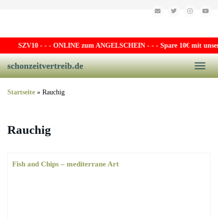
Skip to main content
SZV10
- - - ONLINE zum ANGELSCHEIN - - - Spare 10€ mit unserem
schonzeitvertreib.de
Toggle
Startseite
»
Rauchig
Rauchig
Fish and Chips – mediterrane Art