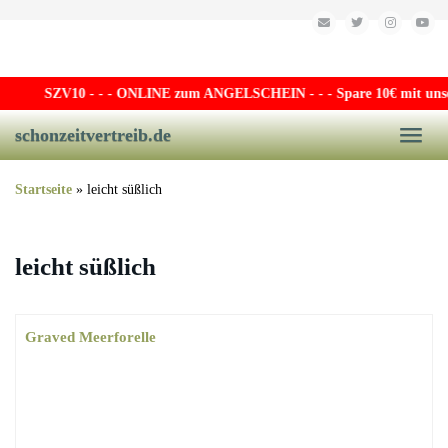
Skip to main content
SZV10
- - - ONLINE zum ANGELSCHEIN - - - Spare 10€ mit unsere
schonzeitvertreib.de
Toggle
Startseite
»
leicht süßlich
leicht süßlich
Graved Meerforelle