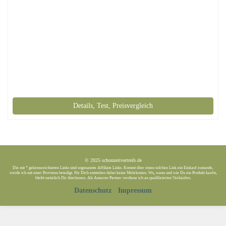
Details, Test, Preisvergleich
© 2025 schonzeitvertreib.de
Die mit * gekennzeichneten Links sind sogenannte Affiliate Links. Kommt über einen solchen Link ein Einkauf zustande,
werde ich mit einer Provision beteiligt. Für Dich entstehen dabei keine Mehrkosten. Wo, wann und wie Du ein Produkt kaufst,
bleibt natürlich Dir überlassen. Als Amazon-Partner verdiene ich an qualifizierten Verkäufen.
Datenschutz
Impressum