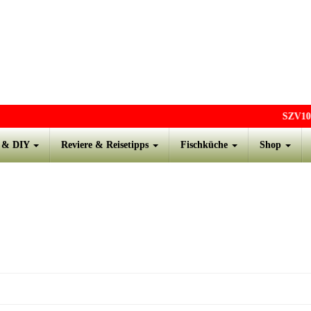
SZV10
- 
s & DIY
Reviere & Reisetipps
Fischküche
Shop