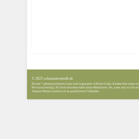
© 2025 schonzeitvertreib.de
Die mit * gekennzeichneten Links sind sogenannte Affiliate Links. Kommt über einen sol
Provision beteiligt. Für Dich entstehen dabei keine Mehrkosten. Wo, wann und wie Du ein 
Amazon-Partner verdiene ich an qualifizierten Verkäufen.