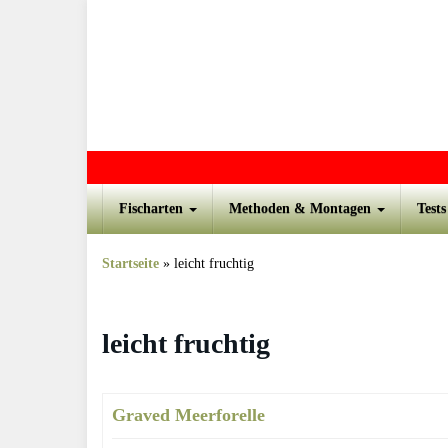
Skip to main content
Fischarten
Methoden & Montagen
Test
Startseite
»
leicht fruchtig
leicht fruchtig
Graved Meerforelle