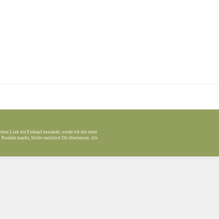
chen Link ein Einkauf zustande, werde ich mit einer
Produkt kaufst, bleibt natürlich Dir überlassen. Als