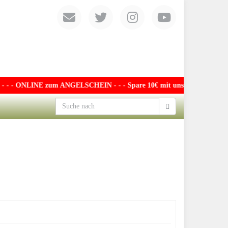
- - ONLINE zum ANGELSCHEIN - - - Spare 10€ mit unserem exklusiven Gu