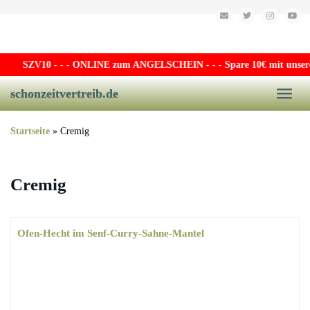
Skip to main content
SZV10
- - - ONLINE zum ANGELSCHEIN - - - Spare 10€ mit unserem 
schonzeitvertreib.de
Toggle
Startseite
»
Cremig
Cremig
Ofen-Hecht im Senf-Curry-Sahne-Mantel